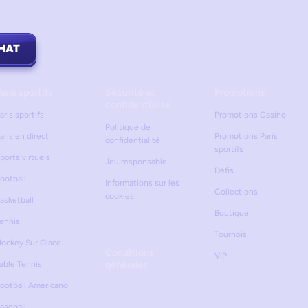
CHAT
aris sportifs
Sécurité et
Promotions
confidentialité
aris sportifs
Promotions Casino
Politique de
aris en direct
Promotions Paris
confidentialité
sportifs
ports virtuels
Jeu responsable
Défis
ootball
Informations sur les
Collections
cookies
asketball
Boutique
ennis
Tournois
ockey Sur Glace
Conditions
VIP
able Tennis
générales
ootball Americano
aseball