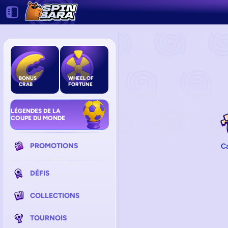
BONUS
WHEEL OF
CRAB
FORTUNE
LÉGENDES DE LA
COUPE DU MONDE
PROMOTIONS
C
DÉFIS
COLLECTIONS
TOURNOIS