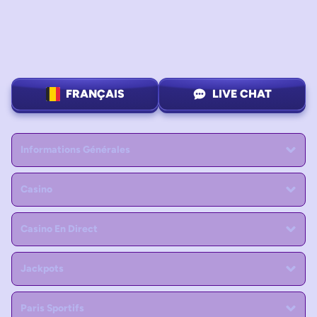
FRANÇAIS
LIVE CHAT
Informations Générales
Casino
Casino En Direct
Jackpots
Paris Sportifs