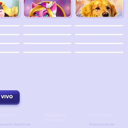
NUEVO
 VIVO
Deportes
Seguridad y
Promociones
Privacidad
puestas Deportivas
Promociones de