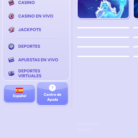
CASINO
CASINO EN VIVO
JACKPOTS
DEPORTES
APUESTAS EN VIVO
DEPORTES
VIRTUALES
Centro de
Español
Ayuda
Información
general