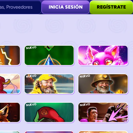
as, Proveedores
INICIA SESIÓN
REGÍSTRATE
NUEVO
NUEVO
NUEVO
NUEVO
NUEVO