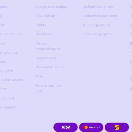
cados
Juegos destacados
Jackpots calientes
A
s
Gold Saloon
Jackpots de la Suerte
A
res
Ruleta
Nuevos jackpots
D
onato Mundial
Blackjack
Todos los jackpots
F
ivos
Mesas
B
Internacionales
a de bonos
T
Súper shows
ays
H
Baccarat & Dados
 en vivo
T
Póker
 instantáneos
F
Todo el casino en
erras
B
vivo
 de mesa
los juegos