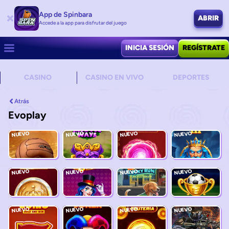
App de Spinbara
ABRIR
Accede a la app para disfrutar del juego
INICIA SESIÓN
REGÍSTRATE
CASINO
CASINO EN VIVO
DEPORTES
Atrás
Evoplay
NUEVO
NUEVO
NUEVO
NUEVO
NUEVO
NUEVO
NUEVO
NUEVO
NUEVO
NUEVO
NUEVO
NUEVO