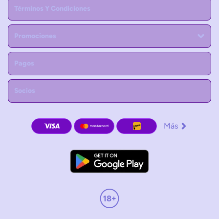
Términos Y Condiciones
Promociones
Pagos
Socios
Más