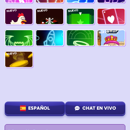
NUEVO
NUEVO
NUEVO
NUEVO
NUEVO
ESPAÑOL
CHAT EN VIVO