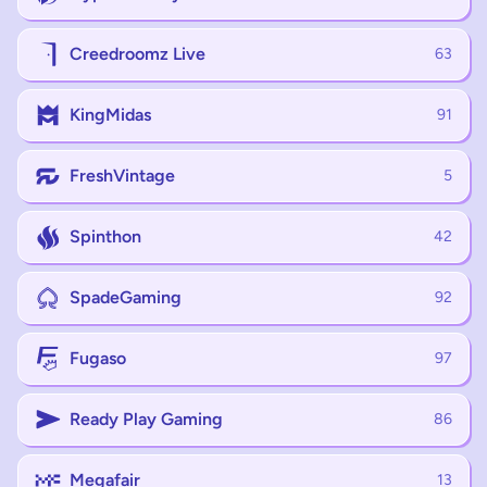
Creedroomz Live
63
KingMidas
91
FreshVintage
5
Spinthon
42
SpadeGaming
92
Fugaso
97
Ready Play Gaming
86
Megafair
13