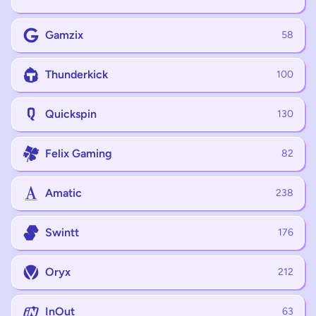
Gamzix
58
Thunderkick
100
Quickspin
130
Felix Gaming
82
Amatic
238
Swintt
176
Oryx
212
InOut
63