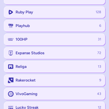
Ruby Play
128
Playhub
6
100HP
31
Expanse Studios
72
Religa
13
Rakerocket
9
VivoGaming
43
Lucky Streak
12