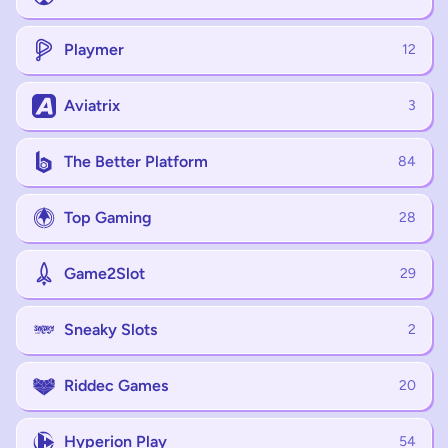
Playmer
12
Aviatrix
3
The Better Platform
84
Top Gaming
28
Game2Slot
29
Sneaky Slots
2
Riddec Games
20
Hyperion Play
54