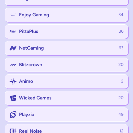
Enjoy Gaming
34
PittaPlus
36
NetGaming
63
Blitzcrown
20
Animo
2
Wicked Games
20
Playzia
49
Reel Noise
12