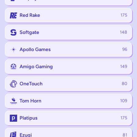
Red Rake
175
Softgate
148
Apollo Games
96
Amigo Gaming
149
OneTouch
80
Tom Horn
109
Platipus
175
Ezugi
81