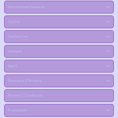
Informazioni Generali
Casinò
Casinò Live
Jackpot
Sport
Sicurezza E Privacy
Termini E Condizioni
Promozioni