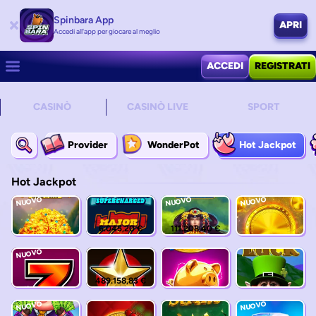
Spinbara App
APRI
Accedi all'app per giocare al meglio
ACCEDI
REGISTRATI
CASINÒ
CASINÒ LIVE
SPORT
Provider
WonderPot
Hot Jackpot
Hot Jackpot
NUOVO
NUOVO
NUOVO
6.045,20 €
111.208,40 €
NUOVO
489.158,83 €
NUOVO
NUOVO