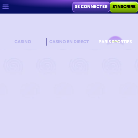
SE CONNECTER
S'INSCRIRE
CASINO
CASINO EN DIRECT
PARIS SPORTIFS