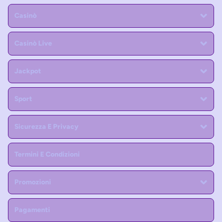
Casinò
Casinò Live
Jackpot
Sport
Sicurezza E Privacy
Termini E Condizioni
Promozioni
Pagamenti