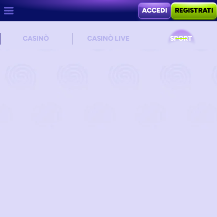
ACCEDI
REGISTRATI
CASINÒ
CASINÒ LIVE
SPORT