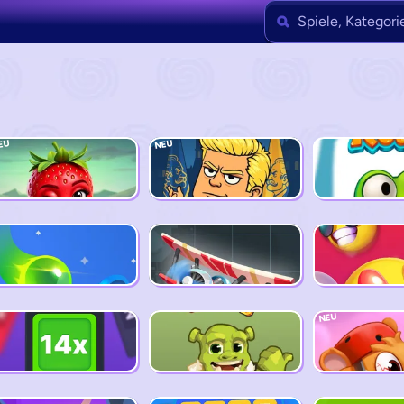
Spiele, Kategori
EU
NEU
NEU