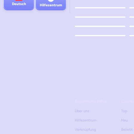
Deutsch
Hilfezentrum
Allgemeine Infos
Casin
Über uns
Top
Hilfezentrum
Neu
Verknüpfung
Beliebt