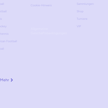
ball
Sammlungen
Cookie-Hinweis
tball
Shop
is
Turniere
ockey
VIP
Allgemeine
Geschäftsbedingungen
htennis
ican Football
ball
Mehr