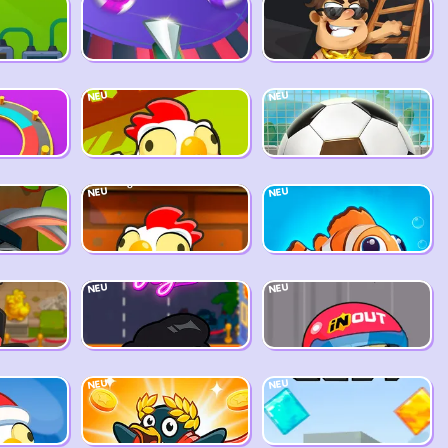
NEU
NEU
NEU
NEU
NEU
NEU
NEU
NEU