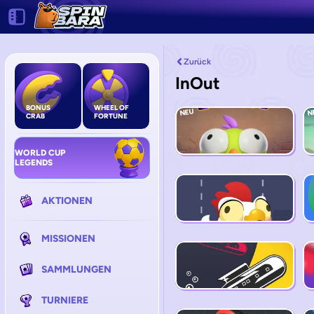
Zurück
InOut
BONUS
WHEEL OF
NEU
N
CRAB
FORTUNE
WORLD CUP
LEGENDS
AKTIONEN
MISSIONEN
SAMMLUNGEN
TURNIERE