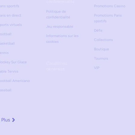
confidentialité
aris sportifs
Promotions Casino
Politique de
aris en direct
Promotions Paris
confidentialité
sportifs
ports virtuels
Jeu responsable
Défis
ootball
Informations sur les
Collections
cookies
asketball
Boutique
ennis
Tournois
ockey Sur Glace
Conditions
VIP
générales
able Tennis
ootball Americano
aseball
Plus