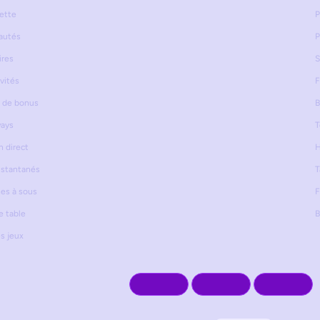
ette
P
autés
P
ires
S
vités
F
 de bonus
B
ays
T
n direct
H
nstantanés
T
es à sous
F
e table
B
s jeux