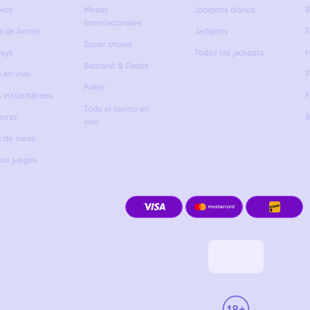
ivos
Mesas
Jackpots diarios
B
Internacionales
a de bonos
Jackpots
T
Súper shows
ays
Todos los jackpots
H
Baccarat & Dados
 en vivo
T
Póker
 instantáneos
F
Todo el casino en
erras
B
vivo
 de mesa
los juegos