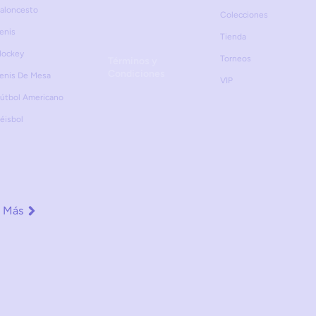
aloncesto
Colecciones
enis
Tienda
ockey
Torneos
Términos y
Condiciones
enis De Mesa
VIP
útbol Americano
éisbol
Más