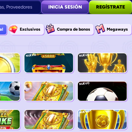
as, Proveedores
INICIA SESIÓN
REGÍSTRATE
al
Exclusivos
Compra de bonos
Megaways
NUEVO
NUEVO
NUEVO
NUEVO