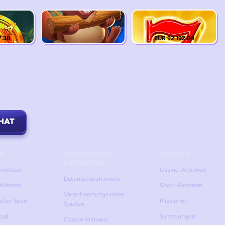
7.38
EUR 92’192.60
CHAT
rt
Sicherheit und
Aktionen
Datenschutz
twetten
Casino-Aktionen
Datenschutzhinweis
-Wetten
Sport-Aktionen
Verantwortungsvolles
eller Sport
Missionen
Spielen
ball
Sammlungen
Cookie-Hinweis