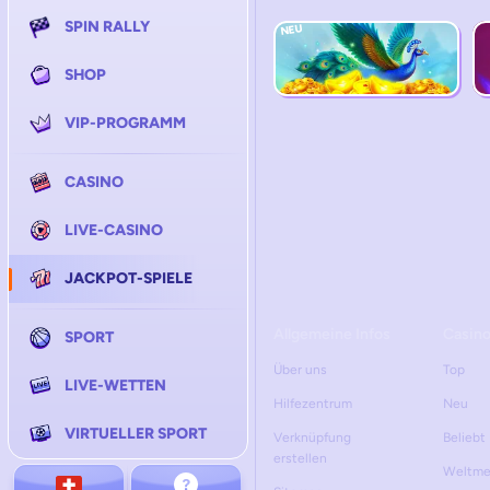
SPIN RALLY
NEU
SHOP
VIP-PROGRAMM
CASINO
LIVE-CASINO
JACKPOT-SPIELE
Allgemeine Infos
Casin
SPORT
Über uns
Top
LIVE-WETTEN
Hilfezentrum
Neu
VIRTUELLER SPORT
Verknüpfung
Beliebt
erstellen
Weltmei