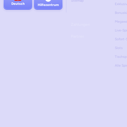
Sitemap
Deutsch
Exklusi
Hilfezentrum
Bonusk
Megawa
Zahlungen
Live-Sp
Partner
Sofort-
Slots
Tischsp
Alle Spi