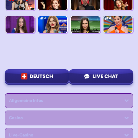
NEU
NEU
EUR 61’495.94
DEUTSCH
LIVE CHAT
Allgemeine Infos
Casino
Live-Casino