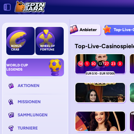
Anbieter
Top-Live-
Top-Live-Casinospiel
BONUS
WHEEL OF
CRAB
FORTUNE
18
1
30
13
27
23
3
WORLD CUP
LEGENDS
EUR 0.10 - EUR 10’000
29
31
10
1
22
12
35
AKTIONEN
MISSIONEN
22
35
4
27
24
29
N
SAMMLUNGEN
TURNIERE