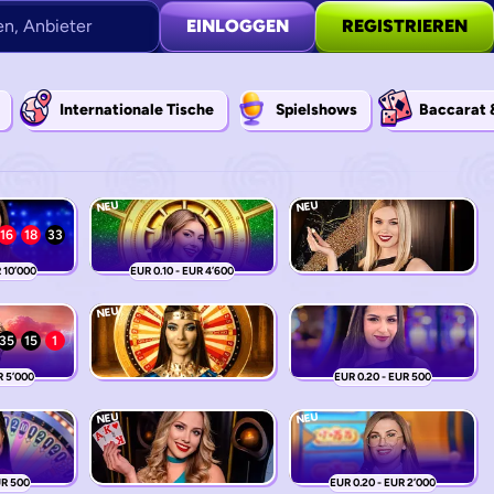
en, Anbieter
EINLOGGEN
REGISTRIEREN
Internationale Tische
Spielshows
Baccarat 
NEU
NEU
16
18
33
R 10’000
EUR 0.10 - EUR 4’600
34
24
3
NEU
35
15
1
R 5’000
EUR 0.20 - EUR 500
5
32
9
30
31
NEU
NEU
UR 500
EUR 0.20 - EUR 2’000
35
30