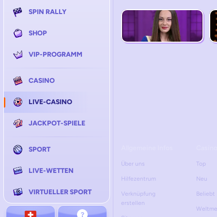
SPIN RALLY
SHOP
VIP-PROGRAMM
CASINO
LIVE-CASINO
JACKPOT-SPIELE
Allgemeine Infos
Casin
SPORT
Über uns
Top
LIVE-WETTEN
Hilfezentrum
Neu
VIRTUELLER SPORT
Verknüpfung
Beliebt
erstellen
Weltmei