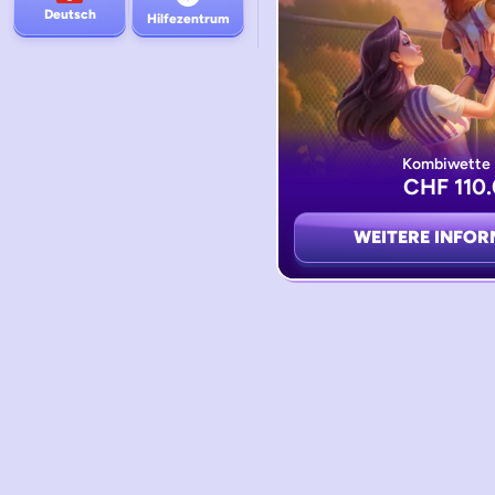
Deutsch
Hilfezentrum
Kombiwette 
CHF 110
WEITERE INFO