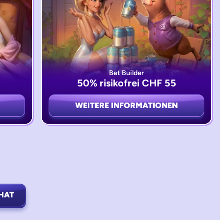
Bet Builder
50% risikofrei CHF 55
WEITERE INFORMATIONEN
CHAT