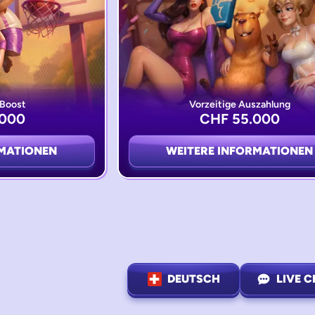
Boost
Vorzeitige Auszahlung
.000
CHF 55.000
RMATIONEN
WEITERE INFORMATIONEN
DEUTSCH
LIVE 