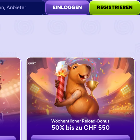
en, Anbieter
EINLOGGEN
REGISTRIEREN
Sport
Wöchentlicher Reload-Bonus
50% bis zu CHF 550