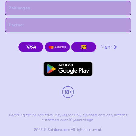
Zahlungen
Partner
Mehr
Gambling can be addictive. Play responsibly. Spinbara.com only accepts
customers over 18 years of age.
2026 © Spinbara.com All rights reserved.