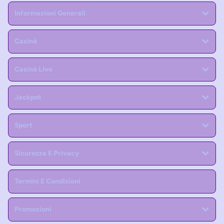
Informazioni Generali
Casinò
Casinò Live
Jackpot
Sport
Sicurezza E Privacy
Termini E Condizioni
Promozioni