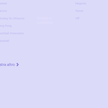
asket
Negozio
ennis
Tornei
Termini e
ockey Su Ghiaccio
VIP
condizioni
ing Pong
ootball Americano
aseball
tra altro