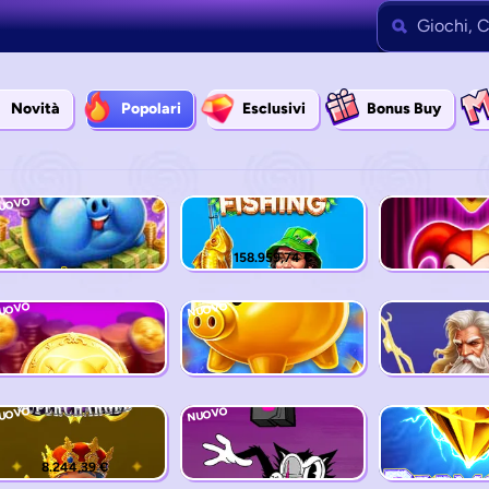
Giochi, C
Novità
Popolari
Esclusivi
Bonus Buy
UOVO
158.959,74 €
UOVO
NUOVO
UOVO
NUOVO
8.244,39 €