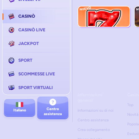
NUOVO
N
CASINÒ
CASINÒ LIVE
JACKPOT
SPORT
SCOMMESSE LIVE
SPORT VIRTUALI
Informazioni
Casin
generali
Top
Centro
Italiano
Informazioni su di noi
assistenza
Novità
Centro assistenza
Popola
Crea collegamento
Esclusi