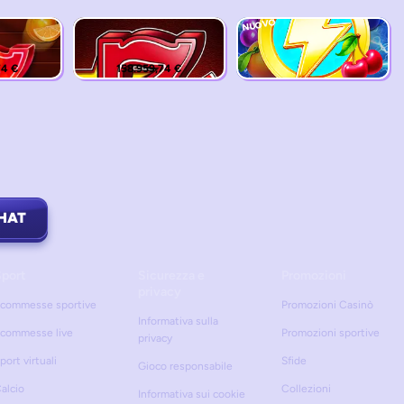
NUOVO
74 €
158.959,74 €
CHAT
Sport
Sicurezza e
Promozioni
privacy
commesse sportive
Promozioni Casinò
Informativa sulla
commesse live
Promozioni sportive
privacy
port virtuali
Sfide
Gioco responsabile
alcio
Collezioni
Informativa sui cookie