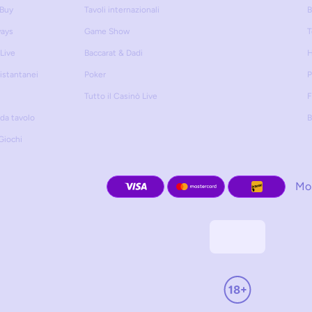
Buy
Tavoli internazionali
B
ays
Game Show
T
Live
Baccarat & Dadi
H
istantanei
Poker
P
Tutto il Casinò Live
F
 da tavolo
B
 Giochi
Mos