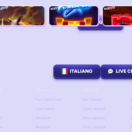
UOVO
NUOVO
NUOVO
ALTRI GIOCHI
158.959,
ITALIANO
LIVE 
ò
Casinò Live
Jackpot
Top Casinò Live
Hot Jackpot
S
Gold Saloon
Lucky Jackpot
S
ri
Roulette
Nuovi jackpot
S
vi
Blackjack
Tutti i Jackpot
C