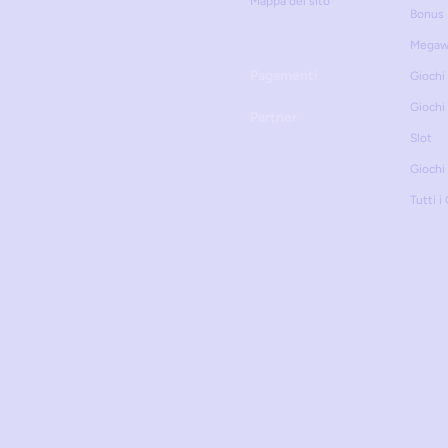
Mappa del sito
Bonus 
Megaw
Pagamenti
Giochi 
Giochi 
Partner
Slot
Giochi
Tutti i