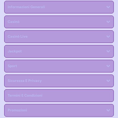
Informazioni Generali
Casinò
Casinò Live
Jackpot
Sport
Sicurezza E Privacy
Termini E Condizioni
Promozioni