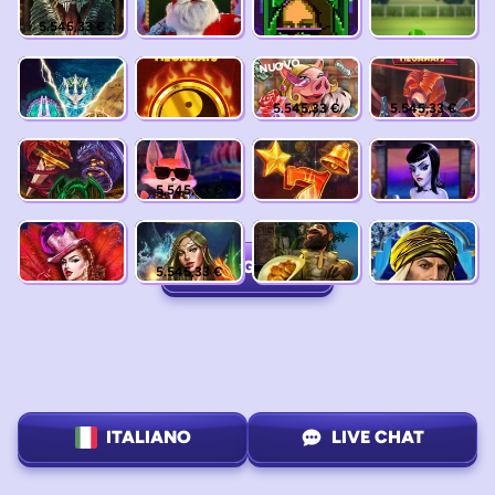
5.545,33 €
NUOVO
5.545,33 €
5.545,33 €
5.545,33 €
ALTRI GIOCHI
5.545,33 €
ITALIANO
LIVE CHAT