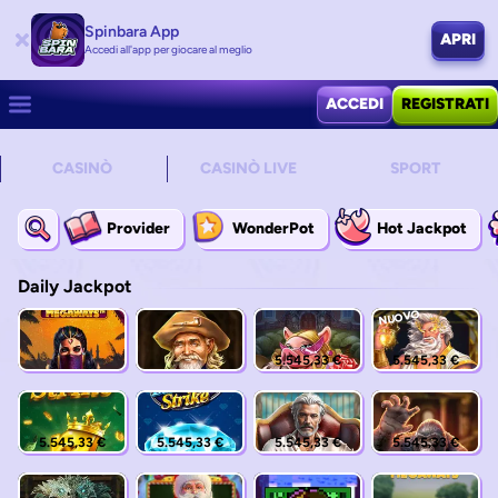
Spinbara App
APRI
Accedi all'app per giocare al meglio
ACCEDI
REGISTRATI
CASINÒ
CASINÒ LIVE
SPORT
Provider
WonderPot
Hot Jackpot
Daily Jackpot
NUOVO
5.545,33 €
5.545,33 €
5.545,33 €
5.545,33 €
5.545,33 €
5.545,33 €