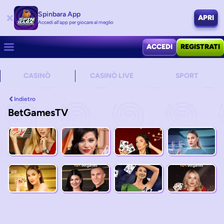
Spinbara App
APRI
Accedi all'app per giocare al meglio
ACCEDI
REGISTRATI
CASINÒ
CASINÒ LIVE
SPORT
Indietro
BetGamesTV