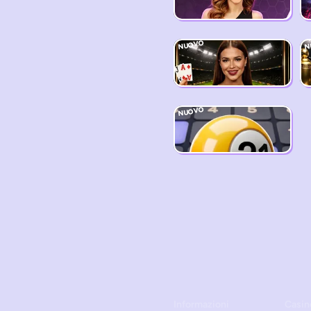
NUOVO
N
NUOVO
Informazioni
Casin