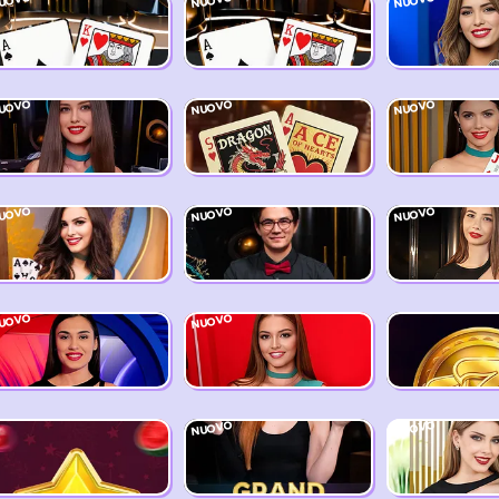
UOVO
NUOVO
NUOVO
UOVO
NUOVO
NUOVO
UOVO
NUOVO
NUOVO
UOVO
NUOVO
NUOVO
NUOVO