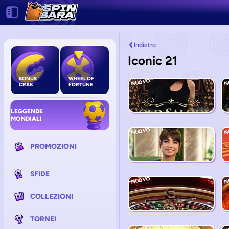
Indietro
Iconic 21
BONUS
WHEEL OF
NUOVO
N
CRAB
FORTUNE
LEGGENDE
MONDIALI
NUOVO
N
PROMOZIONI
SFIDE
NUOVO
N
COLLEZIONI
TORNEI