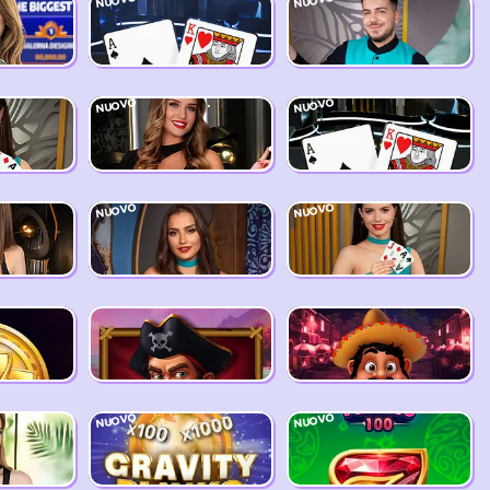
NUOVO
NUOVO
NUOVO
NUOVO
NUOVO
NUOVO
NUOVO
NUOVO