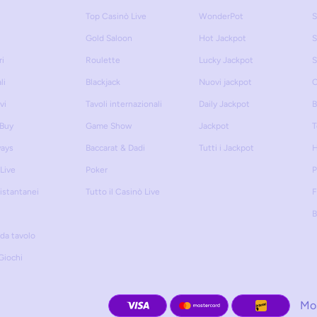
Top Casinò Live
WonderPot
S
Gold Saloon
Hot Jackpot
S
ri
Roulette
Lucky Jackpot
S
li
Blackjack
Nuovi jackpot
C
vi
Tavoli internazionali
Daily Jackpot
B
Buy
Game Show
Jackpot
T
ays
Baccarat & Dadi
Tutti i Jackpot
H
Live
Poker
P
istantanei
Tutto il Casinò Live
F
B
 da tavolo
 Giochi
Mos