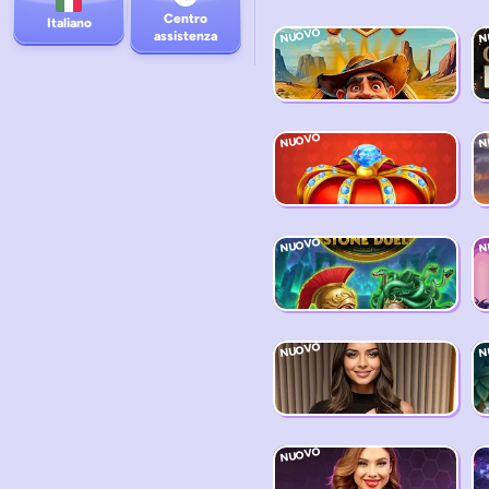
Centro
Italiano
NUOVO
N
assistenza
NUOVO
N
NUOVO
N
NUOVO
N
NUOVO