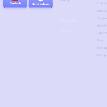
Sitemap
Deutsch
Exklusi
Hilfezentrum
Bonusk
Megawa
Zahlungen
Live-Sp
Partner
Sofort-
Slots
Tischsp
Alle Spi