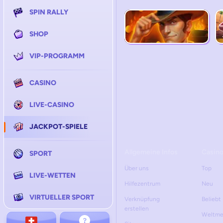
SPIN RALLY
SHOP
VIP-PROGRAMM
CASINO
LIVE-CASINO
JACKPOT-SPIELE
Allgemeine Infos
Casin
SPORT
Über uns
Top
LIVE-WETTEN
Hilfezentrum
Neu
VIRTUELLER SPORT
Verknüpfung
Beliebt
erstellen
Weltmei