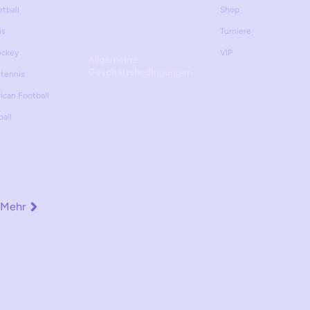
tball
Shop
is
Turniere
ockey
VIP
Allgemeine
Geschäftsbedingungen
htennis
ican Football
ball
Mehr