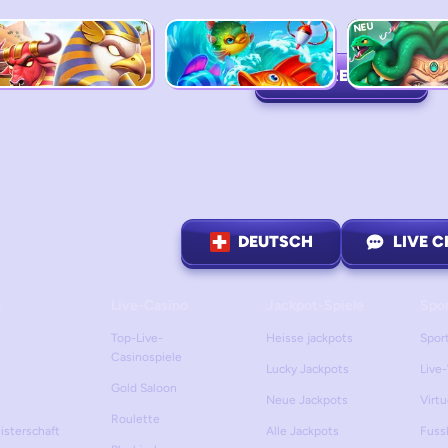
NEU
WEITERE SPIELE
DEUTSCH
LIVE 
o
Live-Casino
Jackpot-Spiele
Spo
Top-Live-
Heisse jackpots
Spor
Casinospiele
Lucky Jackpots
Live
Gold Saloon
Neue Jackpots
Virtu
Roulette
sterschaft
Alle Jackpots
Fuss